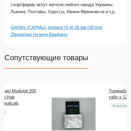
спортфарму могут жители любого города Украины:
Львова, Полтавы, Одессы, Ивано-Франковска и т.д.
SARMs (САРМы)
,
Andarol (S-4) 35 tab (30 mg)
Zhongshan Hygene Biopharm
Сопутствующие товары
Туринабол Turagen 100
табл х 12 мг Genetic Labs
В наличии