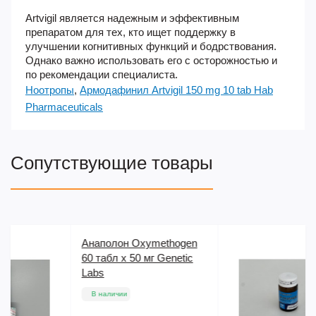
Artvigil является надежным и эффективным
препаратом для тех, кто ищет поддержку в
улучшении когнитивных функций и бодрствования.
Однако важно использовать его с осторожностью и
по рекомендации специалиста.
Ноотропы
,
Армодафинил Artvigil 150 mg 10 tab Hab
Pharmaceuticals
Сопутствующие товары
n
Оксандролон SP
Oxanobol 100 табл х 10 мг
SP Labs
В наличии