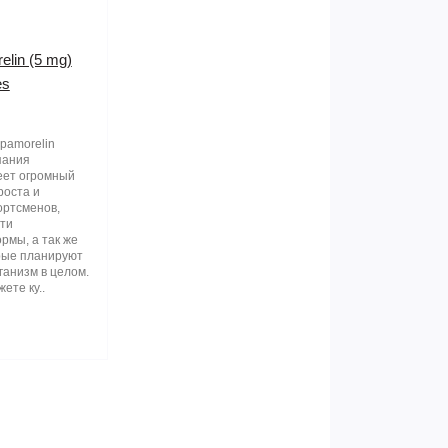
elin (5 mg)
es
pamorelin
пания
еет огромный
роста и
ортсменов,
ти
мы, а так же
рые планируют
ганизм в целом.
ете ку..