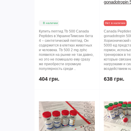
gonadotropin 
В наличии
Нет в наличии
Купить пептид Тb 500 Canada
Canada Peptides
Peptides в УкраинеТимозин бета
gonadotropin 50
4 – синтетический пептид. Он
Хорионический 
содержится в клетках животных
5000 ед предст
и человека. Тb 500 2 mg zphc
гормон, исполь
появился на рынке не так давно,
тренировок в те
но это не помешало ему сразу
которые связан
же приобрести огромную
нагрузками и с
популярность среди ..
воздействием на
404 грн.
638 грн.