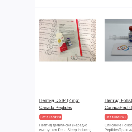
Пептид DSIP (2 mg)
Пептид Follist
Canada Peptides
CanadaPeptid
Нет в наличии
Нет в наличии
Пептид дельта-сна (нередко
Описание Follis
именуется Delta Sleep Inducing
PeptidesПрактич