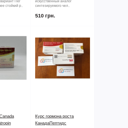
вариант Пег
искусственный аналог
ее стойкий р..
синтезируемого чел..
510 грн.
 Canada
Курс гормона роста
tropin
КанадаПептидс