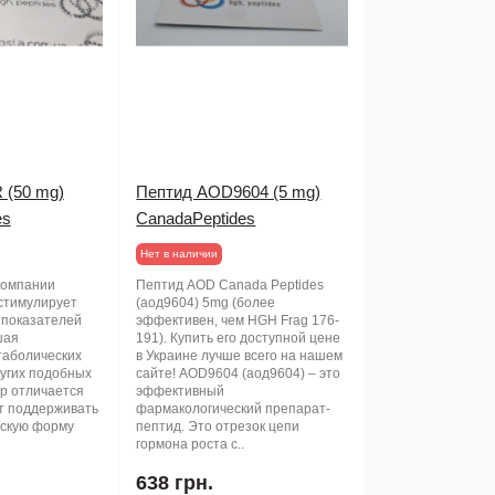
 (50 mg)
Пептид AOD9604 (5 mg)
es
CanadaPeptides
Нет в наличии
 компании
Пептид AOD Canada Peptides
стимулирует
(аод9604) 5mg (более
 показателей
эффективен, чем HGH Frag 176-
шая
191). Купить его доступной цене
таболических
в Украине лучше всего на нашем
ругих подобных
сайте! AOD9604 (аод9604) – это
р отличается
эффективный
ет поддерживать
фармакологический препарат-
скую форму
пептид. Это отрезок цепи
гормона роста с..
638 грн.