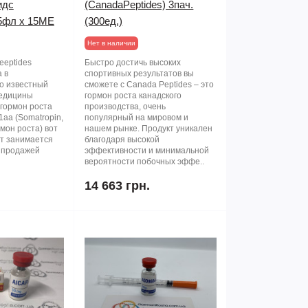
идс
(CanadaPeptides) 3пач.
5фл х 15ME
(300ед.)
Нет в наличии
eeptides
Быстро достичь высоких
 в
спортивных результатов вы
о известный
сможете с Canada Peptides – это
медицины
гормон роста канадского
 гормон роста
производства, очень
aa (Somatropin,
популярный на мировом и
мон роста) вот
нашем рынке. Продукт уникален
ет занимается
благодаря высокой
 продажей
эффективности и минимальной
вероятности побочных эффе..
14 663 грн.