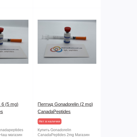
6 (5 mg)
Пептид Gonadorelin (2 mg)
es
CanadaPeptides
Нет в наличии
anadapeptides
Купить Gonadorelin
еНаш магазин
CanadaPeptides 2mg Магазин