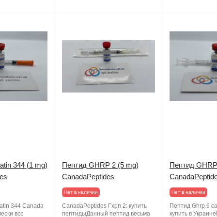
atin 344 (1 mg)
Пептид GHRP 2 (5 mg)
Пептид GHRP 
es
CanadaPeptides
CanadaPeptid
Нет в наличии
Нет в наличии
tatin 344 Canada
CanadaPeptides Гхрп 2: купить
Пептид Ghrp 6 c
ески все
пептидыДанный пептид весьма
купить в Украин