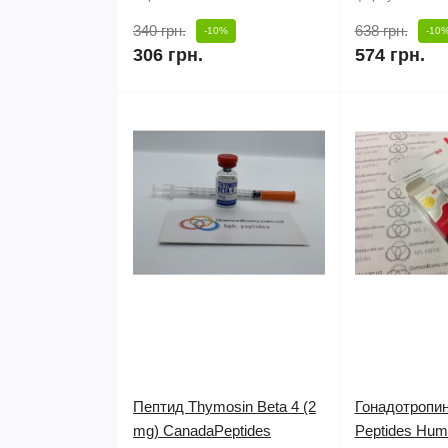
340 грн.
638 грн.
-10%
-10
306 грн.
574 грн.
Пептид Thymosin Beta 4 (2
Гонадотропи
mg) CanadaPeptides
Peptides Huma