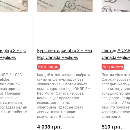
 ghrp 2 + cjc
Курс пептидов ghrp 2 + Peg
Пептид AICAR
Peptides
Mgf Canada Peptides
CanadaPeptid
Нет в наличии
Нет в наличии
GHRP-2 + CJC
Каждый атлет мечтает набрать
Пептид Aicar от
ptides
сухую мышечную массу, без
CanadaPeptides 
ля активной
лишнего жира, и в этом может
рост физических
теза гормона
помочь курс пептидов GHRP 2 +
организма, улуч
ме. Препарат
Peg Mgf от Canada Peptides.
большинство ме
ое влияние
Комбинацию препаратов
процессов. От д
о на гипофиз,
используют опытные
препаратов Айка
 обладает целым
спортсмены, которые хотят
тем, что помога
льных свойств и
достичь впечатляющих
хорошую физиче
результатов. В нашем..
даже при о..
4 038 грн.
510 грн.