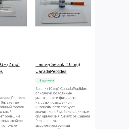
GF (2 mg)
Пептид Selank (10 mg)
es
CanadaPeptides
В наличии
Selank (10 mg) CanadaPeptides
описаниеПостоянные
Canada Peptides
умственные и физические
 (бывает по
нагрузки повышенной
ованный гормон
интенсивности требуют
кальный
значительной мобилизации всех
ает большим
сил организма. Selank от Canada
езных свойств.
Peptides – это
что только
высококачественный