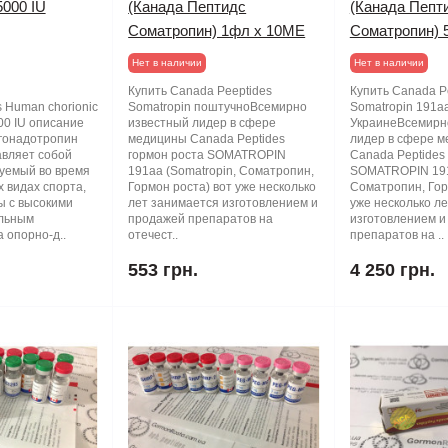
5000 IU
(Канада Пептидс
(Канада Пепт
Соматропин) 1фл х 10ME
Соматропин) 
Нет в наличии
Нет в наличии
Купить Canada Peeptides
Купить Canada P
 Human chorionic
Somatropin поштучноВсемирно
Somatropin 191aa
00 IU описание
известный лидер в сфере
УкраинеВсемирн
гонадотропин
медицины Canada Peptides
лидер в сфере 
авляет собой
гормон роста SOMATROPIN
Canada Peptides
зуемый во время
191aa (Somatropin, Соматропин,
SOMATROPIN 191
х видах спорта,
Гормон роста) вот уже несколько
Соматропин, Гор
ы с высокими
лет занимается изготовлением и
уже несколько л
ильным
продажей препаратов на
изготовлением и
 опорно-д..
отечест..
препаратов на ..
553 грн.
4 250 грн.