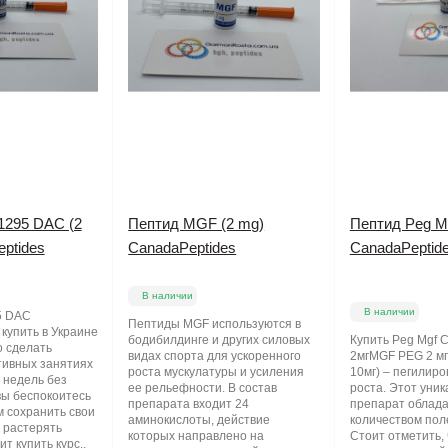
1295 DAC (2
Пептид MGF (2 mg)
Пептид Peg M
ptides
CanadaPeptides
CanadaPeptid
В наличии
В наличии
5 DAC
Пептиды MGF используются в
купить в Украине
бодибилдинге и других силовых
Купить Peg Mgf 
 сделать
видах спорта для ускоренного
2мгMGF PEG 2 мг
тивных занятиях
роста мускулатуры и усиления
10мг) – пегилир
 недель без
ее рельефности. В состав
роста. Этот уни
вы беспокоитесь
препарата входит 24
препарат облад
ам сохранить свои
аминокислоты, действие
количеством пол
 растерять
которых направлено на
Стоит отметить, 
т купить курс..