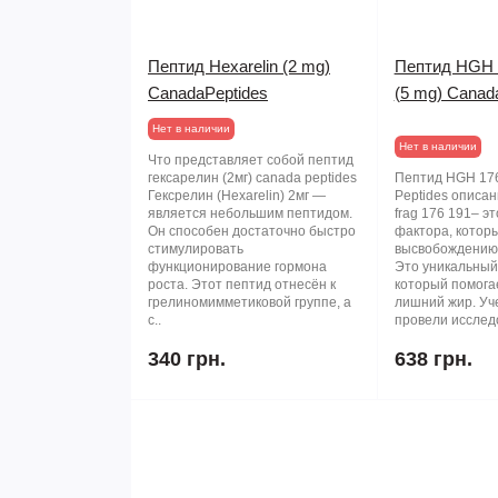
Пептид Hexarelin (2 mg)
Пептид HGH F
CanadaPeptides
(5 mg) Canad
Нет в наличии
Нет в наличии
Что представляет собой пептид
гексарелин (2мг) canada peptides
Пептид HGH 17
Гексрелин (Hexarelin) 2мг —
Peptides описа
является небольшим пептидом.
frag 176 191– эт
Он способен достаточно быстро
фактора, котор
стимулировать
высвобождению 
функционирование гормона
Это уникальный
роста. Этот пептид отнесён к
который помога
грелиномимметиковой группе, а
лишний жир. Уч
с..
провели исследо
340 грн.
638 грн.