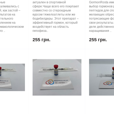
ные
актуален в спортивной
GormonRosta им
алкивались с
сфере.Чаще всего его покупают
выбор гормонов 
, как застой –
совместно со стероидным
пептидов для сп
льтатов на
курсом тяжелоатлеты или же
желающих обрес
тельного
бодибилдеры. Этот препарат –
потрясающие фо
влением на
эффективный гормон, который
свои результаты
макологическом
воздействует на область
деле действенно
о ..
гипофиза..
наращивания ..
255 грн.
255 грн.