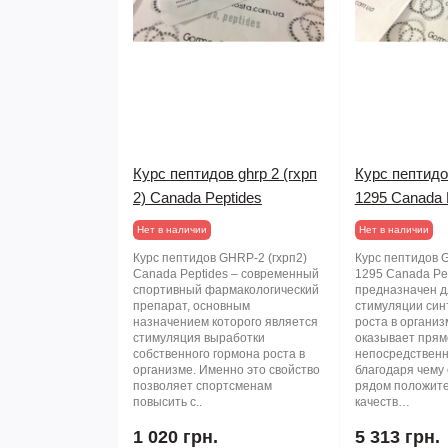
Курс пептидов ghrp 2 (гхрп
Курс пептидов
2) Canada Peptides
1295 Canada 
Нет в наличии
Нет в наличии
Курс пептидов GHRP-2 (гхрп2)
Курс пептидов 
Canada Peptides – современный
1295 Canada Pe
спортивный фармакологический
предназначен д
препарат, основным
стимуляции син
назначением которого является
роста в организ
стимуляция выработки
оказывает прям
собственного гормона роста в
непосредственн
организме. Именно это свойство
благодаря чему
позволяет спортсменам
рядом положите
повысить с..
качеств…
1 020 грн.
5 313 грн.