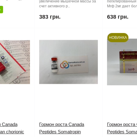
увеличение мышечной массы за
пегилированный 
счет активного р..
Мгф 2мг дает бол
%
383 грн.
638 грн.
НОВИНКА
н Canada
Гормон роста Canada
Гормон роста
n chorionic
Peptides Somatropin
Peptides Soma