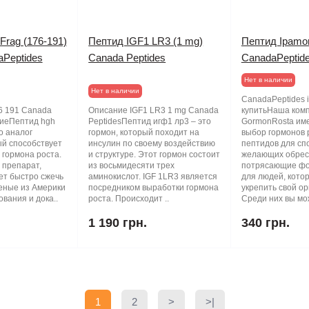
rag (176-191)
Пептид IGF1 LR3 (1 mg)
Пептид Ipamor
aPeptides
Canada Peptides
CanadaPeptid
Нет в наличии
Нет в наличии
CanadaPeptides i
6 191 Canada
Описание IGF1 LR3 1 mg Canada
купитьНаша ком
ниеПептид hgh
PeptidesПептид игф1 лр3 – это
GormonRosta им
о аналог
гормон, который походит на
выбор гормонов 
ый способствует
инсулин по своему воздействию
пептидов для сп
гормона роста.
и структуре. Этот гормон состоит
желающих обрес
 препарат,
из восьмидесяти трех
потрясающие фор
ет быстро сжечь
аминокислот. IGF 1LR3 является
для людей, кото
еные из Америки
посредником выработки гормона
укрепить свой ор
вания и дока..
роста. Происходит ..
Среди них вы мож
1 190 грн.
340 грн.
1
2
>
>|