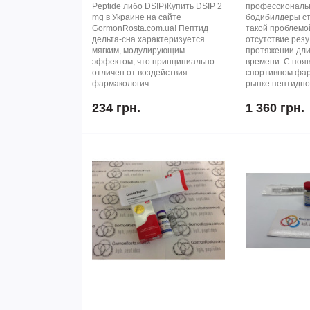
Peptide либо DSIP)Купить DSIP 2
профессиональ
mg в Украине на сайте
бодибилдеры ст
GormonRosta.com.ua! Пептид
такой проблемой
дельта-сна характеризуется
отсутствие резу
мягким, модулирующим
протяжении дли
эффектом, что принципиально
времени. С поя
отличен от воздействия
спортивном фар
фармакологич..
рынке пептидног
234 грн.
1 360 грн.