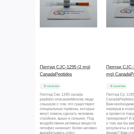
Пептид CJC-1295 (2 mg)
Пептид CJC-
CanadaPeptides
mg) CanadaPe
В наличии
В наличии
Пептид Сжс 1295 canada
Пептид Cjc 129
peptides описаниеМногие люди
CanadaPeptides 
слышали о том, что существуют
Вам необходимо
специальные гормоны, которые
перерыв в спор
могут помочь сделать человека
и провести пару
стройнее, выше и сильнее. Под
тренировок? И 
воздействием активных веществ
о том, как бы в
гипофиз начинает более активно
результаты и не
вырабатывать собст..
форму? Вам стои