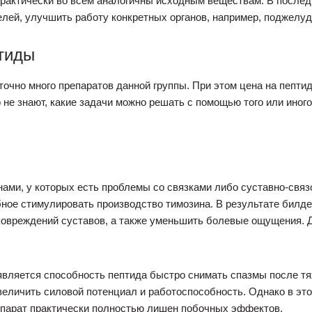
практически во всем аналогичны исходным веществам. В послед
елей, улучшить работу конкретных органов, например, поджелу
тиды
очно много препаратов данной группы. При этом цена на пепти
 не знают, какие задачи можно решать с помощью того или иног
нами, у которых есть проблемы со связками либо суставно-связ
ное стимулировать производство тимозина. В результате билд
повреждений суставов, а также уменьшить болевые ощущения. 
ляется способность пептида быстро снимать спазмы после тяж
увеличить силовой потенциал и работоспособность. Однако в эт
репарат практически полностью лишен побочных эффектов.