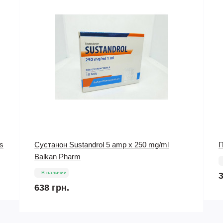
Пептид MGF (2 mg) CanadaPeptides
М
В наличии
383 грн.