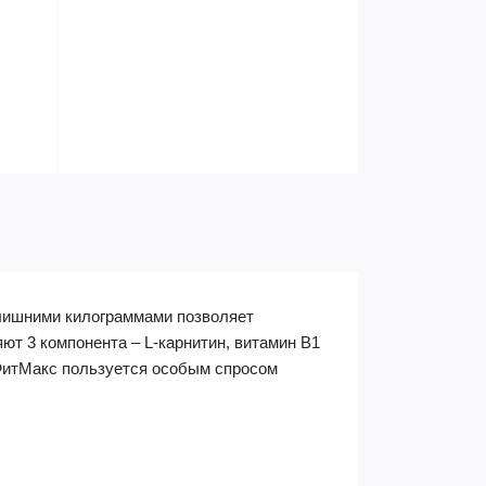
 лишними килограммами позволяет
яют 3 компонента – L-карнитин, витамин В1
 ФитМакс пользуется особым спросом