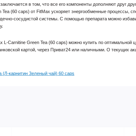
заключается в том, что все его компоненты дополняют друг друг
en Tea (60 caps) от FitMax ускоряет энергообменные процессы,
дечно-сосудистой системы. С помощью препарата можно избавит
у.
x L-Carnitine Green Tea (60 caps) можно купить по оптимальной
анковской картой, через Приват24 или наличными. О текущих а
ea (Л-карнитин Зеленый чай) 60 caps