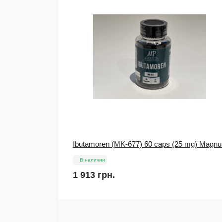
5 mg) Magnus
Сустанон Sustandrol 5 amp x 250 mg/ml
Balkan Pharm
В наличии
638 грн.