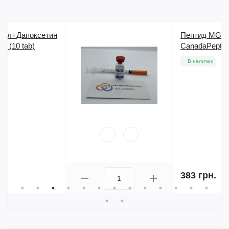
Пептид MGF (2 mg)
CanadaPeptides
В наличии
383 грн.