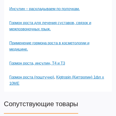
Инсулин – раскладываем по полочкам.
Гормон роста для лечения суставов, связок и
межпозвоночных грыж.
Применение гормона роста в косметологии и
медицине.
Гормон роста, инсулин, Т4 и Т3
Гормон роста (поштучно)
,
Kigtropin (Кигтропин) 1фл х
10ME
Сопутствующие товары