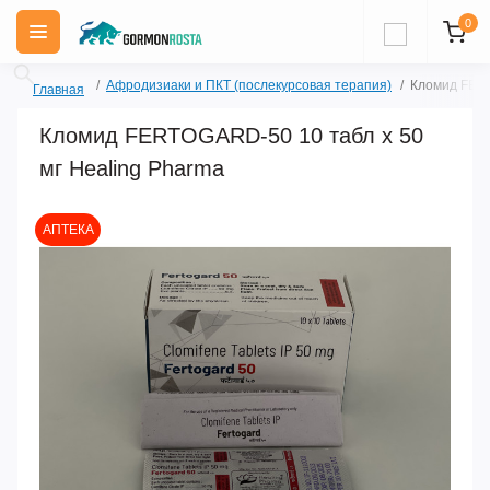
0
Афродизиаки и ПКТ (послекурсовая терапия)
Кломид FERT
Главная
Кломид FERTOGARD-50 10 табл х 50
мг Healing Pharma
Акция
АПТЕКА