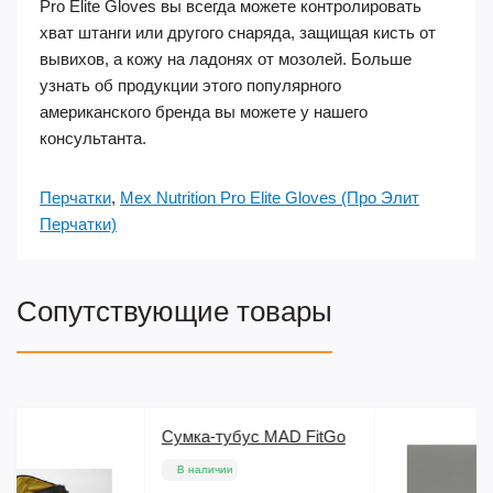
Pro Elite Gloves вы всегда можете контролировать
хват штанги или другого снаряда, защищая кисть от
вывихов, а кожу на ладонях от мозолей. Больше
узнать об продукции этого популярного
американского бренда вы можете у нашего
консультанта.
Перчатки
,
Mex Nutrition Pro Elite Gloves (Про Элит
Перчатки)
Сопутствующие товары
itGo
Семаглютид Semaglutid
(3 mg) PeptideSciences
В наличии