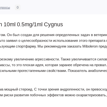
опросы
0
n 10ml 0.5mg/1ml Cygnus
ом. Он был создан для решения определенных задач в ветерин
ыто заявил о целесообразности использования этого препарата 
льзующим спортфарму. Мы рекомендуем заказать Miboleron пред
 резкому увеличению агрессивности. Также увеличивается силов
массы, то это плохая идея, которая заранее обречена на провал
 сильными прогестагенными свойствами. Показатель анаболичес
ма мощный стероид. С точки зрения андрогенности, он превосх
ции риски развития побочных эффектов можно охарактеризовать,