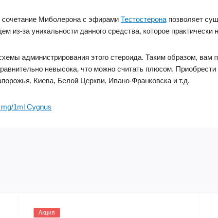
о сочетание Миболерона с эфирами
Тестостерона
позволяет сущ
ем из-за уникальности данного средства, которое практически 
схемы администрирования этого стероида. Таким образом, вам 
сравнительно невысока, что можно считать плюсом. Приобрести
апорожья, Киева, Белой Церкви, Ивано-Франковска и т.д.
5 mg/1ml Cygnus
Акция