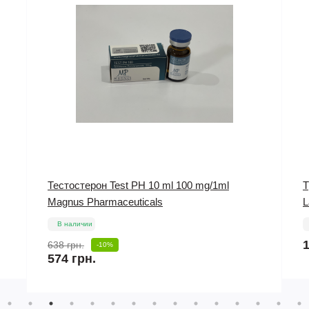
Тестостерон Test PH 10 ml 100 mg/1ml
Т
Magnus Pharmaceuticals
L
В наличии
1
638 грн.
-10%
574 грн.