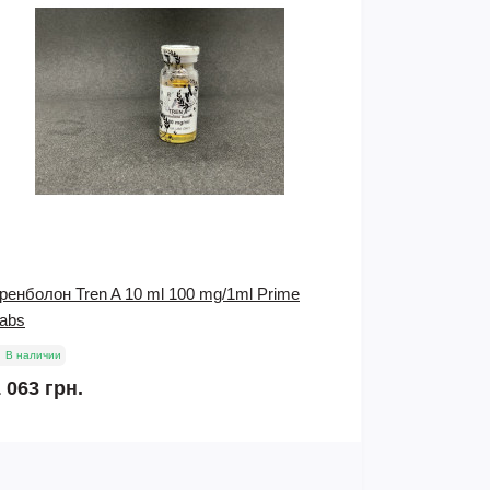
ренболон Tren A 10 ml 100 mg/1ml Prime
Тестостерон
abs
Pharmaceuti
В наличии
В наличии
 063 грн.
850 грн.