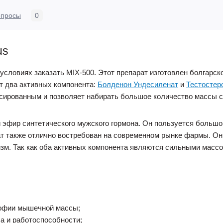
опросы
0
us
условиях заказать MIX-500. Этот препарат изготовлен болгарс
ят два активных компонента:
Болденон Ундесиленат
и
Тестостер
нсированным и позволяет набирать большое количество массы 
 эфир синтетического мужского гормона. Он пользуется большо
 также отлично востребован на современном рынке фармы. Он, 
зм. Так как оба активных компонента являются сильными массо
рофии мышечной массы;
а и работоспособности;