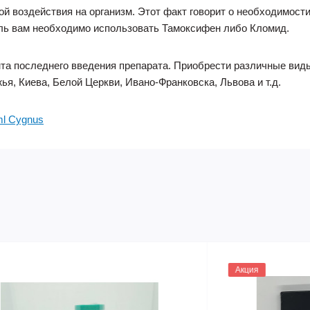
й воздействия на организм. Этот факт говорит о необходимост
ель вам необходимо использовать Тамоксифен либо Кломид.
нта последнего введения препарата. Приобрести различные вид
ья, Киева, Белой Церкви, Ивано-Франковска, Львова и т.д.
ml Cygnus
Акция