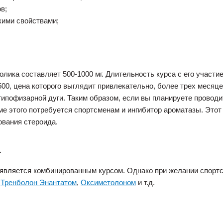
в;
кими свойствами;
ика составляет 500-1000 мг. Длительность курса с его участи
0, цена которого выглядит привлекательно, более трех месяцев
ипофизарной дуги. Таким образом, если вы планируете проводи
ме этого потребуется спортсменам и ингибитор ароматазы. Это
ования стероида.
а
является комбинированным курсом. Однако при желании спортсм
,
Тренболон Энантатом
,
Оксиметолоном
и т.д.