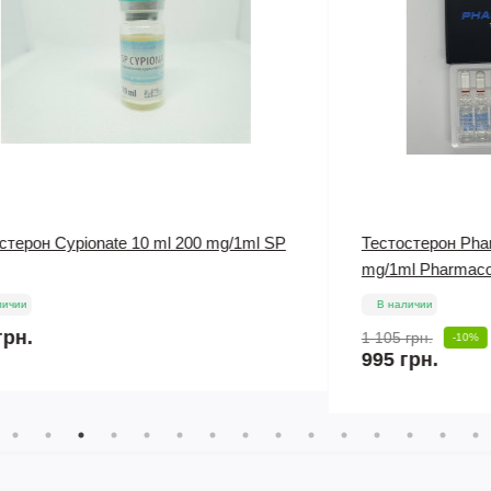
Тестостерон Pharma Test E 250 10 amp x 250
С
mg/1ml Pharmacom Labs
P
В наличии
5
1 105 грн.
-10%
995 грн.