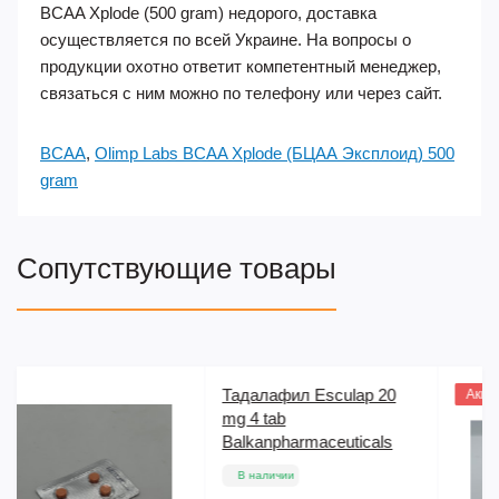
BCAA Xplode (500 gram) недорого, доставка
осуществляется по всей Украине. На вопросы о
продукции охотно ответит компетентный менеджер,
связаться с ним можно по телефону или через сайт.
BCAA
,
Olimp Labs BCAA Xplode (БЦАА Эксплоид) 500
gram
Сопутствующие товары
p 20
Пептид CJC-1295 (2 m
Акция
CanadaPeptides
cals
В наличии