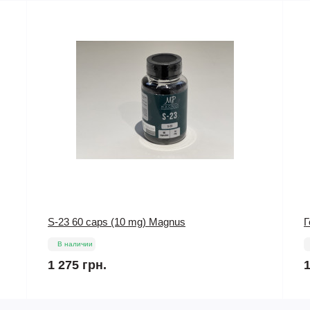
Гормон роста Гроутропин 10фл х 16ME
Т
m
В наличии
13 600 грн.
2