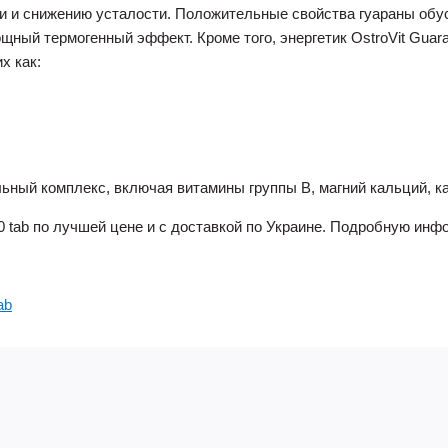
и и снижению усталости. Положительные свойства гуараны об
ный термогенный эффект. Кроме того, энергетик OstroVit Guara
х как:
ный комплекс, включая витамины группы В, магний кальций, ка
90 tab по лучшей цене и с доставкой по Украине. Подробную ин
ab