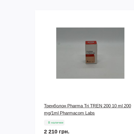
 10 ml 200
Туринабол Turanabol 100 табл x 10 мг
Magnus Pharmaceuticals
В наличии
1 063 грн.