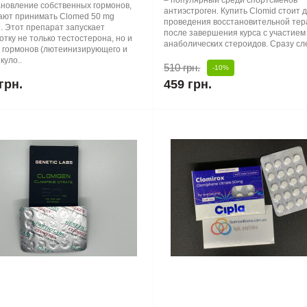
– популярный среди спортсменов
ановление собственных гормонов,
антиэстроген. Купить Clomid стоит 
ают принимать Clomed 50 mg
проведения восстановительной те
. Этот препарат запускает
после завершения курса с участием
тку не только тестостерона, но и
анаболических стероидов. Сразу сле
х гормонов (лютеинизирующего и
куло..
510 грн.
-10%
грн.
459 грн.