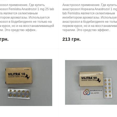
розол применение. Где купить
Анастрозол применение. Где купить
озол Femistra Anastrozol 1 mg 25 tab
анастрозол Hopeana Anastrozol 1 m
ra является селективным
tab Femistra является селективным
итором ароматазы. Используется
ингибитором ароматазы. Используе
озол в бодибилдинге не только на
анастрозол в бодибилдинге не толь
м курсе, но и на восстанавливающей
первом курсе, но и на восстанавли
и. Это средство эффек..
терапии. Это средство эффект..
грн.
213 грн.