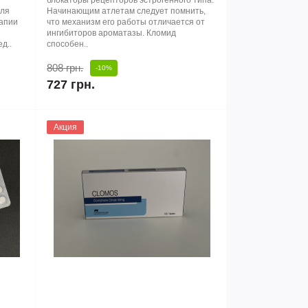
блокаторы рецепторов эстрогенного типа.
для
Начинающим атлетам следует помнить,
рапии
что механизм его работы отличается от
ингибиторов ароматазы. Кломид
д..
способен..
808 грн.
-10%
727 грн.
Акция