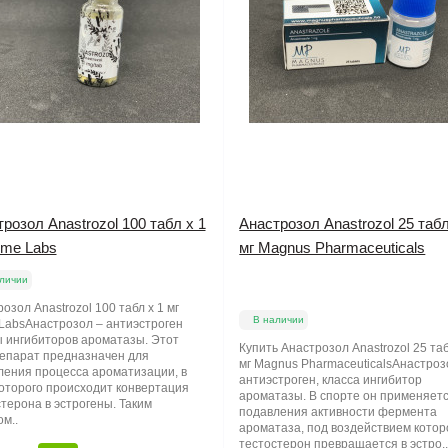
розол Anastrozol 100 табл х 1
Анастрозол Anastrozol 25 табл
ime Labs
мг Magnus Pharmaceuticals
личии
озол Anastrozol 100 табл х 1 мг
В наличии
 LabsАнастрозол – антиэстроген
ы ингибиторов ароматазы. Этот
Купить Анастрозол Anastrozol 25 таб
епарат предназначен для
мг Magnus PharmaceuticalsАнастроз
ления процесса ароматизации, в
антиэстроген, класса ингибитор
которого происходит конвертация
ароматазы. В спорте он применяет
терона в эстрогены. Таким
подавления активности фермента
м..
ароматаза, под воздействием котор
тестостерон превращается в эстро.