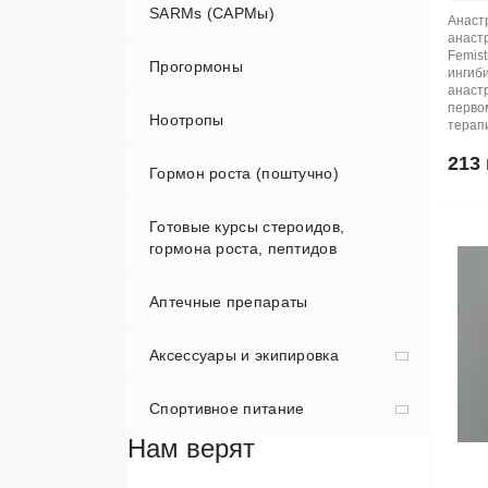
Мастерон (Дростанолон) Энантат
SARMs (САРМы)
Анаст
анастр
Примоболан (Метенолон)
Халотест
Термогенные жиросжигатели
Femist
Прогормоны
ингиб
анастр
Синтол
Тирзепатид
перво
Ноотропы
терапи
Сустанон
213 
Гормон роста (поштучно)
Тестостерон
Готовые курсы стероидов,
гормона роста, пептидов
Тренболон (Параболан)
Суспензия (акватест)
Аптечные препараты
Тестостерон Пропионат
Туринабол инъекционный
Тренболон Ацетат
Аксессуары и экипировка
Тестостерон Ундеканоат
Тренболон Гекса
Спортивное питание
Атлетические пояса
Тестостерон Фенилпропионат
Тренболон микс (три-трен)
Нам верят
Лямки, бинты
БАДы
Тестостерон Ципионат
Тренболон Энантат