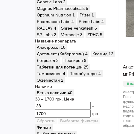
Genetic Labs
2
Magnus Pharmaceuticals
5
Optimum Nutrition
1
Pfizer
1
Pharmacom Labs
4
Prime Labs
4
RADJAY
4
Shree Venkatesh
6
SP Labs
2
Vermodje
3
ZPHC
5
Название препарата
Анастрозол
10
Достинекс (Каберголин)
4
Кломид
12
Летрозол
3
Провирон
9
Анаст
Таблетки для потенции
25
Тамоксифен
4
Тестобустеры
4
мг Pr
Экземестан
2
В на
Наличие
Анастр
Есть в наличии
40
Prime
38
–
1700
грн.
Цена
групп
–
медпр
подав
грн.
ходе 
Сбросить
Выберите фильтры
тестос
образо
Фильтр