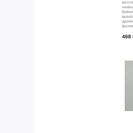
восст
начин
Balkan
вырабо
други
фолли
468 