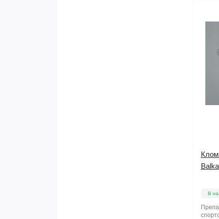
Кломи
Balka
В на
Препа
спортс