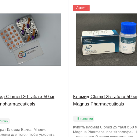
Акция
д Clomed 20 табл x 50 мг
Кломид Clomid 25 табл x 50 м
npharmaceuticals
Magnus Pharmaceuticals
В наличии
личии
Купить Кломид Clomid 25 табл x 50 м
рат Кломид БалканМногие
Magnus PharmaceuticalsКломифен 
мены для того, чтобы ускорить