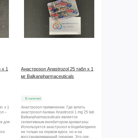
 x 1
Анастрозол Anastrozol 25 табл х 1
мг Balkanpharmaceuticals
В наличии
л. x 1
Анастрозол применение. Где купить
ол –
анастрозол балкан Anastrozol 1 mg 25 tab
Balkanpharmaceuticals является
ся для
селективным ингибитором ароматазы.
Используется анастрозол в бодибилдинге
ого
не только на первом курсе, но и на
.
восстанавливающей терапии. Это сре..