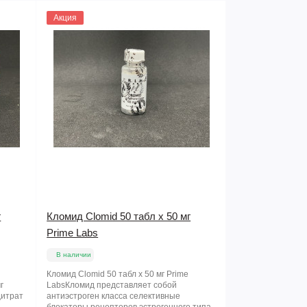
Акция
г
Кломид Clomid 50 табл х 50 мг
Prime Labs
В наличии
Кломид Clomid 50 табл х 50 мг Prime
г
LabsКломид представляет собой
Цитрат
антиэстроген класса селективные