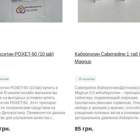
сетин POXET-60 (10 tab)
Каберголин Cabergoline 1 таб 
Magnus
личии
В наличии
етин POXET-60 (10 tab) купить в
Cabergoline (Каберголин/Достинекс)
не В нашем онлайн-магазине вы
Magnus 0,5 мгКаберголин – препара
е на выгодных условиях купить
таблетках, подавляющий секрецию
сетин POXET-60. Этот препарат
пролактина (женских гормонов). Ус
тся генерическим средством на
либидо и эрекцию у мужчин, способ
е Депоксетина. Применяется данное
учащению половых актов и понижае
во для улучшения качества с..
артериальное давление.Каберогли.
грн.
85 грн.