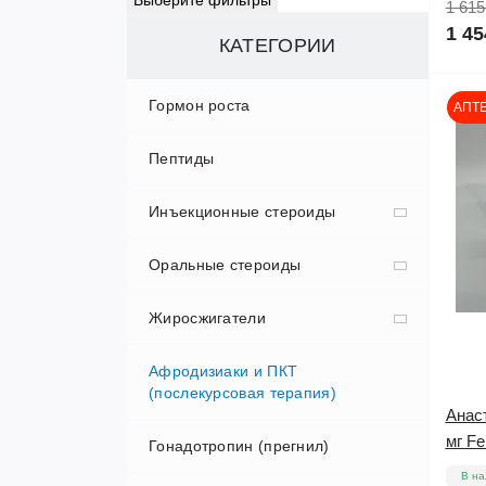
Выберите фильтры
1 615
1 45
КАТЕГОРИИ
Гормон роста
АПТ
Пептиды
Инъекционные стероиды
Оральные стероиды
Болденон (Эквипойз)
Жиросжигатели
Винстрол
Анаполон (Оксиметолон)
Афродизиаки и ПКТ
Мастерон (Дростанолон)
Оксандролон (Анавар)
Кленбутерол
(послекурсовая терапия)
Анаст
Миболерон
Станозолол
Семаглютид
Мастерон (Дростанолон)
мг F
Гонадотропин (прегнил)
Пропионат
Миксы стероидов
Туринабол
Т-3 (цитомель)
В на