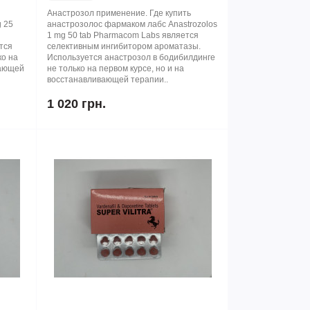
Анастрозол применение. Где купить
g 25
анастрозолос фармаком лабс Anastrozolos
1 mg 50 tab Pharmacom Labs является
тся
селективным ингибитором ароматазы.
ко на
Используется анастрозол в бодибилдинге
вающей
не только на первом курсе, но и на
восстанавливающей терапии..
1 020 грн.