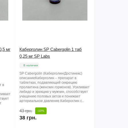
0,5 мг
Каберголин SP Cabergolin 1 таб
0,25 мг SP Labs
В наличии
SP Cabergolin (Каберголин/Достинекс)
описаниеКаберголин – препарат в
таблетках, подавляющий секрецию
т в
пролактина (женских гормонов). Усиливает
либидо и эрекцию у мужчин, способствует
иливает
учащению половых актов и понижает
ствует
артериальное давление.Кабероглин с..
т
.
43 грн.
-10%
38 грн.