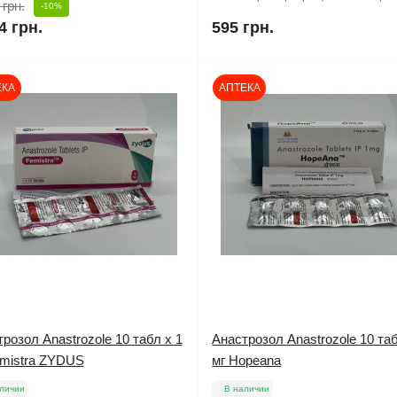
 грн.
-10%
4 грн.
595 грн.
ЕКА
АПТЕКА
розол Anastrozole 10 табл х 1
Анастрозол Anastrozole 10 таб
emistra ZYDUS
мг Hopeana
личии
В наличии