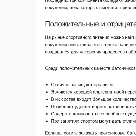
Последних три компонента обладают жиро
похудения, цена которых выглядит привле
Положительные и отрицат
На рынке спортивного питания можно найт
похудения они отличаются только наличием
создавался для ускорения процессов набо
Среди положительных качеств батончиков
Отлично насыщают организм.
Являются хорошей альтернативой переку
В их состав входит большое количество 
Позволяет удовлетворить потребность ч
Содержат компоненты, способные суще
При занятиях спортом могут дать отлич
Если вы хотите заказать протеиновые бат