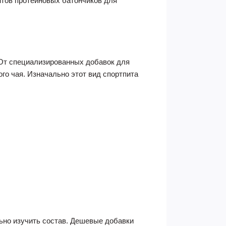
тов протеиновых батончиков для
 От специализированных добавок для
го чая. Изначально этот вид спортпита
ьно изучить состав. Дешевые добавки