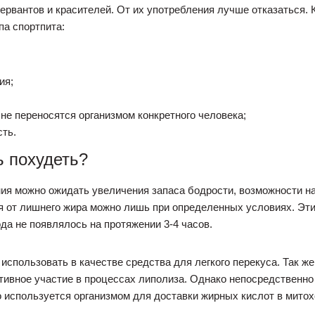
рвантов и красителей. От их употребления лучше отказаться. К
па спортпита:
ия;
 не переносятся организмом конкретного человека;
сть.
ь похудеть?
ия можно ожидать увеличения запаса бодрости, возможности на
ся от лишнего жира можно лишь при определенных условиях. Эти
да не появлялось на протяжении 3-4 часов.
спользовать в качестве средства для легкого перекуса. Так же 
ивное участие в процессах липолиза. Однако непосредственно 
 используется организмом для доставки жирных кислот в митохо