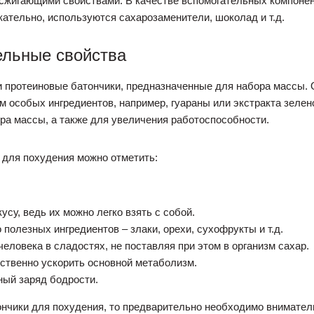
сжигающими свойствами. В качестве вспомогательных компонен
кательно, используются сахарозаменители, шоколад и т.д.
ельные свойства
и протеиновые батончики, предназначенные для набора массы.
 особых ингредиентов, например, гуараны или экстракта зелено
ра массы, а также для увеличения работоспособности.
 для похудения можно отметить:
су, ведь их можно легко взять с собой.
полезных ингредиентов – злаки, орехи, сухофрукты и т.д.
еловека в сладостях, не поставляя при этом в организм сахар.
ственно ускорить основной метаболизм.
ный заряд бодрости.
ончики для похудения, то предварительно необходимо внимател