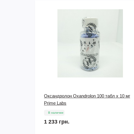
л х 10 мг
Scitec Nutrition Basic black (Базик Блек)
В наличии
298 грн.