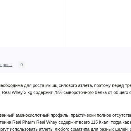
опросы
0
необходима для роста мышц силового атлета, поэтому перед т
 Real Whey 2 kg содержит 78% сывороточного белка от общего с
анный аминокислотный профиль, практически полное отсутствие
теина Real Pharm Real Whey содержит всего 115 Ккал, тогда ка
могут использовать атлеты любого соматипа для разных целей: 