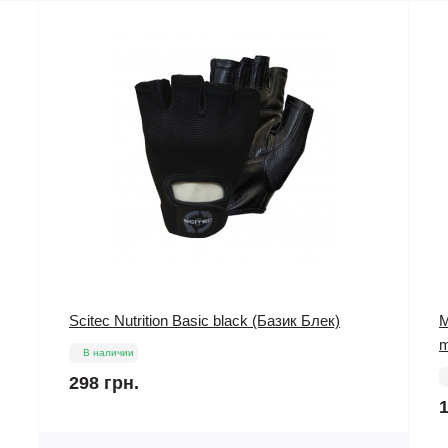
Мастерон Drostanolone Propionate 10 ml 100
O
mg/1ml SP Labs
В наличии
1
1 275 грн.