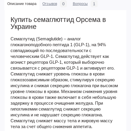
0
1
Описание товара
Отзывов
Вопросы
Купить семаглюттид Орсема в
Украине
Семаглутид (Semaglutide) – аналог
глюкагоноподобного пептида 1 (GLP-1), на 94%
совпадающий по последовательности с
человеческим GLP-1. Семаглутид действует как
агонист рецептора GLP-1, который выборочно
связывается с рецептором GLP-1 и активирует его.
Семаглутид снижает уровень глюкозы в крови
глюкозозависимым образом, стимулируя секрецию
инсулина и снижая секрецию глюкагона при высоком
уровне глюкозы в крови. Механизм снижения уровня
глюкозы в крови также включает в себя небольшую
задержку в процессе очищения желудка. При
гипогликемии семаглутид снижает секрецию
инсулина и не нарушает секрецию глюкагона.
Семаглутид снижает массу тела и жировую массу
тела за счет общего снижения аппетита.