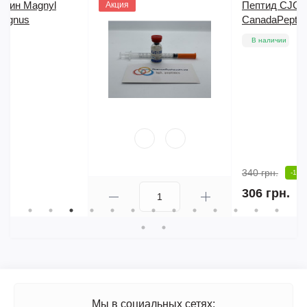
Пептид CJC-1295 (2 mg)
Акция
CanadaPeptides
В наличии
340 грн.
-10%
306 грн.
Мы в социальных сетях: