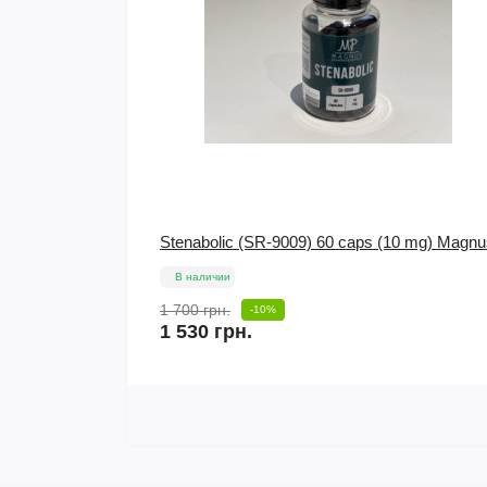
0 mg) Magnus
Пептид Oxytocin (10 mg) PeptideSciences
В наличии
680 грн.