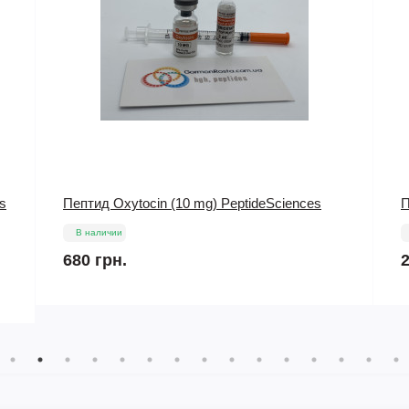
Пептид GHRP 6 (5 mg) PeptideSciences
П
В наличии
255 грн.
1