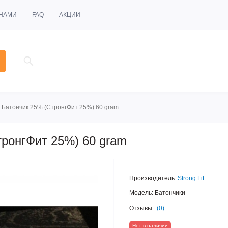
 НАМИ
FAQ
АКЦИИ
it Батончик 25% (СтронгФит 25%) 60 gram
тронгФит 25%) 60 gram
Производитель:
Strong Fit
Модель:
Батончики
Отзывы:
(0)
Нет в наличии