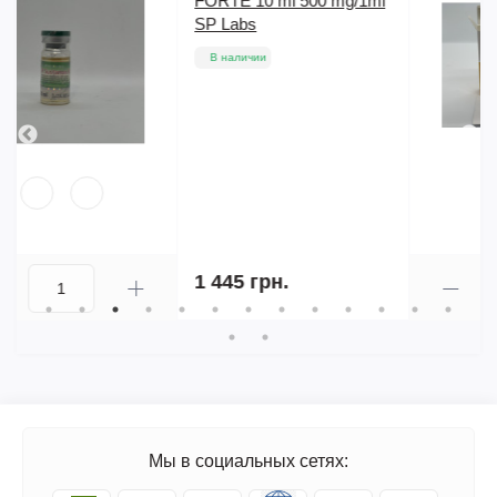
/1ml
Polypeptide
В наличии
255 грн.
Мы в социальных сетях: