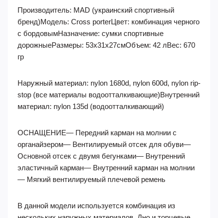
Производитель: MAD (украинский спортивный
бренд)Модель: Cross porterЦвет: комбинация черного
с бордовымНазначение: сумки спортивные
дорожныеРазмеры: 53х31х27смОбъем: 42 лВес: 670
гр
Наружный материал: nylon 1680d, nylon 600d, nylon rip-
stop (все материалы водоотталкивающие)Внутренний
материал: nylon 135d (водоотталкивающий)
ОСНАЩЕНИЕ— Передний карман на молнии с
органайзером— Вентилируемый отсек для обуви—
Основной отсек с двумя бегунками— Внутренний
эластичный карман— Внутренний карман на молнии
— Мягкий вентилируемый плечевой ремень
В данной модели используется комбинация из
нескольких наружных материалов. Дно и торцевые