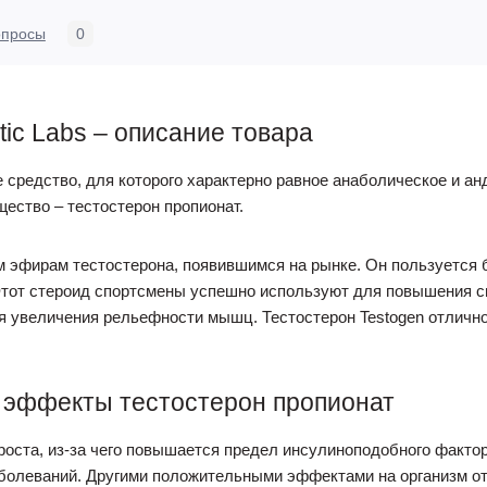
опросы
0
ic Labs – описание товара
 средство, для которого характерно равное анаболическое и а
ество – тестостерон пропионат.
м эфирам тестостерона, появившимся на рынке. Он пользуется
Этот стероид спортсмены успешно используют для повышения си
 увеличения рельефности мышц. Тестостерон Testogen отлично 
 эффекты тестостерон пропионат
 роста, из-за чего повышается предел инсулиноподобного факто
болеваний. Другими положительными эффектами на организм от