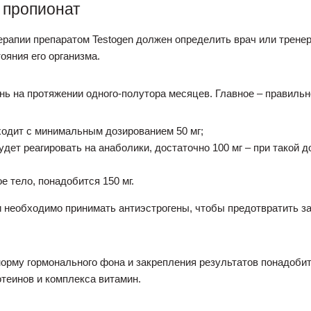
 пропионат
рапии препаратом Testogen должен определить врач или трене
ояния его организма.
ень на протяжении одного-полутора месяцев. Главное – правиль
ходит с минимальным дозированием 50 мг;
будет реагировать на анаболики, достаточно 100 мг – при такой
е тело, понадобится 150 мг.
 необходимо принимать антиэстрогены, чтобы предотвратить за
норму гормонального фона и закрепления результатов понадоби
отеинов и комплекса витамин.