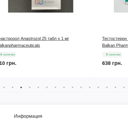
Тестостерон Cipandrol 5 amp x 200 mg/ml
Т
Balkan Pharm
B
В наличии
638 грн.
1
Информация