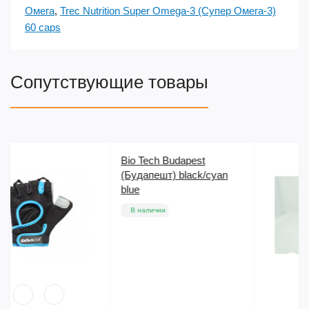
Омега
,
Trec Nutrition Super Omega-3 (Супер Омега-3)
60 caps
Сопутствующие товары
Винстрол Stanoject 10 m
yan
50 mg/1ml SP Labs
В наличии