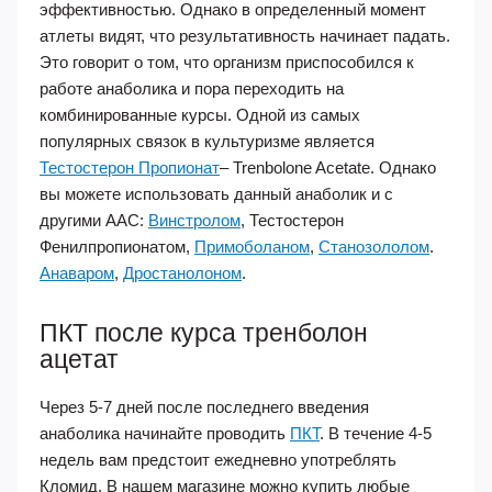
эффективностью. Однако в определенный момент
атлеты видят, что результативность начинает падать.
Это говорит о том, что организм приспособился к
работе анаболика и пора переходить на
комбинированные курсы. Одной из самых
популярных связок в культуризме является
Тестостерон Пропионат
– Trenbolone Acetate. Однако
вы можете использовать данный анаболик и с
другими ААС:
Винстролом
, Тестостерон
Фенилпропионатом,
Примоболаном
,
Станозололом
.
Анаваром
,
Дростанолоном
.
ПКТ после курса тренболон
ацетат
Через 5-7 дней после последнего введения
анаболика начинайте проводить
ПКТ
. В течение 4-5
недель вам предстоит ежедневно употреблять
Кломид. В нашем магазине можно купить любые