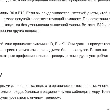
мины В6 и В12. Если вы придерживаетесь жесткой диеты, чтоб
и – смело покупайте соответствующий комплекс. При сочетании
 выводятся без уменьшения мышечной массы. Витамин В12 яв
воению других веществ.
бычно принимают витамины D, E и K1. Они должны присутствова
ает риск травматизма при подъеме больших грузов. Важно пить
Некоторые профессиональные тренеры рекомендуют употреблят
?
дными для человека, ведь это органические компоненты, многие
лько при дисбалансе в рационе – нужно соблюдать меру. Точн
сультироваться с личным тренером.