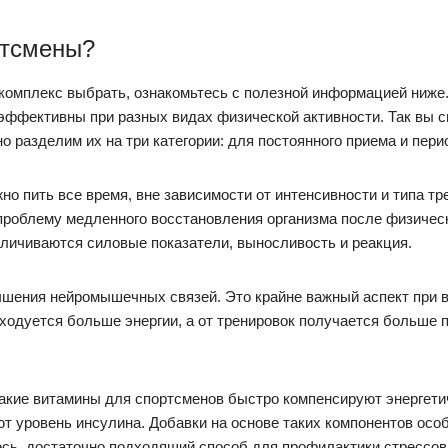
ртсмены?
 комплекс выбрать, ознакомьтесь с полезной информацией ниже
эффективны при разных видах физической активности. Так вы 
разделим их на три категории: для постоянного приема и пери
 пить все время, вне зависимости от интенсивности и типа тре
роблему медленного восстановления организма после физическ
личиваются силовые показатели, выносливость и реакция.
шения нейромышечных связей. Это крайне важный аспект при 
сходуется больше энергии, а от тренировок получается больше
такие витамины для спортсменов быстро компенсируют энергет
т уровень инсулина. Добавки на основе таких компонентов особ
сь, достаточно подходящий способ для профилактики стрессов