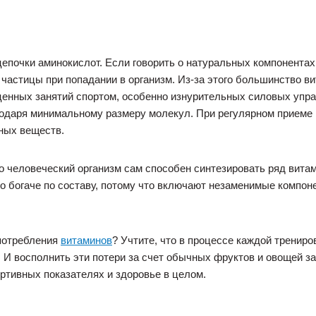
епочки аминокислот. Если говорить о натуральных компонентах,
частицы при попадании в организм. Из-за этого большинство в
ценных занятий спортом, особенно изнурительных силовых упр
одаря минимальному размеру молекул. При регулярном приеме
ных веществ.
о человеческий организм сам способен синтезировать ряд витами
 богаче по составу, потому что включают незаменимые компонен
потребления
витаминов
? Учтите, что в процессе каждой тренир
. И восполнить эти потери за счет обычных фруктов и овощей з
ртивных показателях и здоровье в целом.