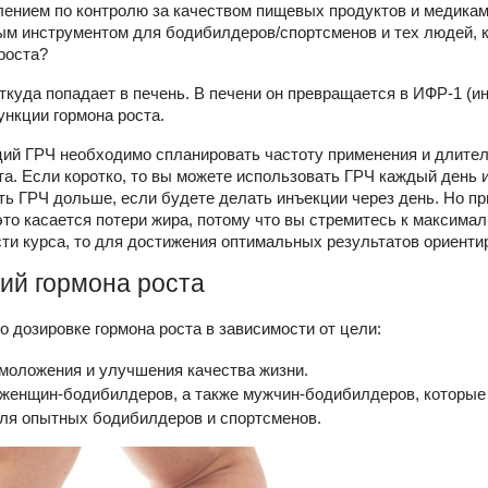
лением по контролю за качеством пищевых продуктов и медика
ым инструментом для бодибилдеров/спортсменов и тех людей, 
роста?
откуда попадает в печень. В печени он превращается в ИФР-1 (
ункции гормона роста.
ций ГРЧ необходимо спланировать частоту применения и длител
а. Если коротко, то вы можете использовать ГРЧ каждый день
ь ГРЧ дольше, если будете делать инъекции через день. Но пр
это касается потери жира, потому что вы стремитесь к макси
ти курса, то для достижения оптимальных результатов ориентир
ий гормона роста
 дозировке гормона роста в зависимости от цели:
омоложения и улучшения качества жизни.
 женщин-бодибилдеров, а также мужчин-бодибилдеров, которые
для опытных бодибилдеров и спортсменов.