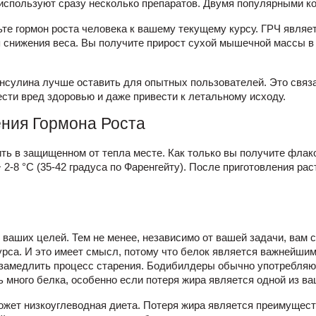
используют сразу несколько препаратов. Двумя популярными к
те гормон роста человека к вашему текущему курсу. ГРЧ являе
я снижения веса. Вы получите прирост сухой мышечной массы в
нсулина лучше оставить для опытных пользователей. Это связан
сти вред здоровью и даже привести к летальному исходу.
ения
Гормона Роста
ть в защищенном от тепла месте. Как только вы получите фла
 2-8 °C (35-42 градуса по Фаренгейту). После приготовления ра
т ваших целей. Тем не менее, независимо от вашей задачи, вам
урса. И это имеет смысл, потому что белок является важнейшим
т замедлить процесс старения. Бодибилдеры обычно употребляют н
много белка, особенно если потеря жира является одной из ва
ожет низкоуглеводная диета. Потеря жира является преимущест