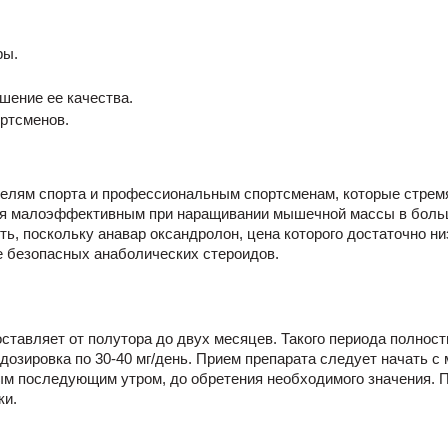
ры.
шение ее качества.
ортсменов.
елям спорта и профессиональным спортсменам, которые стрем
ебя малоэффективным при наращивании мышечной массы в боль
ть, поскольку анавар
оксандролон, цена
которого достаточно ни
е безопасных анаболических стероидов.
тавляет от полутора до двух месяцев. Такого периода полность
озировка по 30-40 мг/день. Прием препарата следует начать с м
дым последующим утром, до обретения необходимого значения. 
ки.