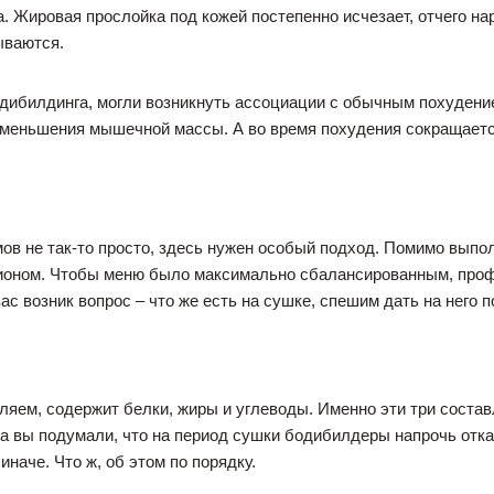
а. Жировая прослойка под кожей постепенно исчезает, отчего 
ываются.
одибилдинга, могли возникнуть ассоциации с обычным похуден
 уменьшения мышечной массы. А во время похудения сокращает
ов не так-то просто, здесь нужен особый подход. Помимо вып
ационом. Чтобы меню было максимально сбалансированным, пр
вас возник вопрос – что же есть на сушке, спешим дать на него 
ебляем, содержит белки, жиры и углеводы. Именно эти три сос
а вы подумали, что на период сушки бодибилдеры напрочь отка
иначе. Что ж, об этом по порядку.