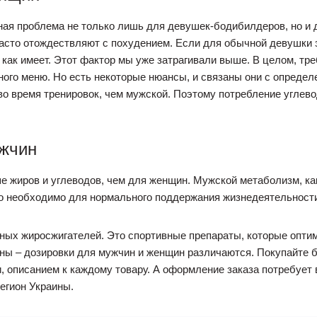
ая проблема не только лишь для девушек-бодибилдеров, но и 
асто отождествляют с похудением. Если для обычной девушки э
как имеет. Этот фактор мы уже затрагивали выше. В целом, тр
ного меню. Но есть некоторые нюансы, и связаны они с опреде
во время тренировок, чем мужской. Поэтому потребление углево
ужчин
жиров и углеводов, чем для женщин. Мужской метаболизм, как
то необходимо для нормального поддержания жизнедеятельност
ьных жиросжигателей. Это спортивные препараты, которые опти
ьны – дозировки для мужчин и женщин различаются. Покупайте
, описанием к каждому товару. А оформление заказа потребует 
егион Украины.