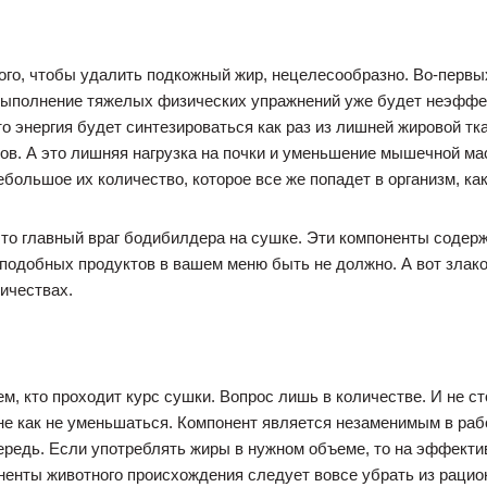
ого, чтобы удалить подкожный жир, нецелесообразно. Во-первы
о выполнение тяжелых физических упражнений уже будет неэфф
о энергия будет синтезироваться как раз из лишней жировой тка
в. А это лишняя нагрузка на почки и уменьшение мышечной мас
ебольшое их количество, которое все же попадет в организм, как
это главный враг бодибилдера на сушке. Эти компоненты содер
подобных продуктов в вашем меню быть не должно. А вот злак
ичествах.
 кто проходит курс сушки. Вопрос лишь в количестве. И не ст
не как не уменьшаться. Компонент является незаменимым в раб
редь. Если употреблять жиры в нужном объеме, то на эффекти
оненты животного происхождения следует вовсе убрать из рацио