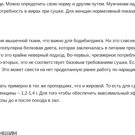
и. Можно определить свою норму и другим путем. Мужчинам над
отребность в жирах при сушке. Для женщин нормативный показа
ия мышечной ткани, что важно для бодибилдинга. Но это совсем 
популярна белковая диета, которая заключалась в питании пр
о это крайне неверный подход. Во-первых, чрезмерное потреб
о-вторых, это не соответствует базовым требованиям сушки. Есл
 Это может свести на нет проделанную ранее работу по наращ
ь примерно в тех же пропорциях, что и жировой. То есть для с
женщины – 1,2-1,4 г. Для того чтобы обеспечить максимальный 
озы до и после похода в зал.
енщин