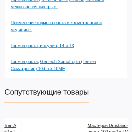
межпозвоночных грыж.
Применение гормона роста в косметологии и
медицине.
Гормон роста, инсулин, Т4 и Т3
Гормон роста
,
Gentech Somatropin (Гентеч
Соматропин) 10фл х 10ME
Сопутствующие товары
Мастерон Drostanolone 5
amp x 100 mg/1ml Magnus