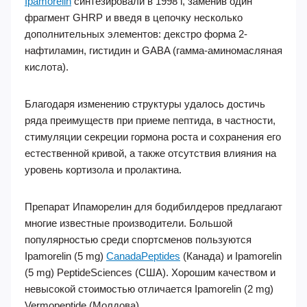
Ipamorelin
синтезировали в 1998 г, заменив один
фрагмент GHRP и введя в цепочку несколько
дополнительных элементов: декстро форма 2-
нафтиламин, гистидин и GABA (гамма-аминомасляная
кислота).
Благодаря изменению структуры удалось достичь
ряда преимуществ при приеме пептида, в частности,
стимуляции секреции гормона роста и сохранения его
естественной кривой, а также отсутствия влияния на
уровень кортизола и пролактина.
Препарат Ипаморелин для бодибилдеров предлагают
многие известные производители. Большой
популярностью среди спортсменов пользуются
Ipamorelin (5 mg)
CanadaPeptides
(Канада) и Ipamorelin
(5 mg) PeptideSciences (США). Хорошим качеством и
невысокой стоимостью отличается Ipamorelin (2 mg)
Vermopeptide (Молдова).