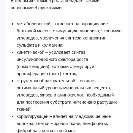
В целом же, гормон роста обладает такими
основными 4 функциями:
метаболической – отвечает за наращивание
белковой массы, стимуляцию липолиза, экономию
углеводов, увеличения синтеза хондроитин-
сульфата и коллагена;
кинетической – усиливает синтез
инсулиноподобного фактора роста
(соматомедина), который стимулирует
пролиферацию (рост) клеток;
структурнообразовательной – создает
оптимальный уровень минеральных веществ,
углеводов, жиров и аминокислот, необходимый
для построения субстрата интенсивно растущих
тканей;
корригирующей – влияет на гладкомышечные
волокна, клетки жировой ткани, лимфоциты,
фибробласты и костный мозг.