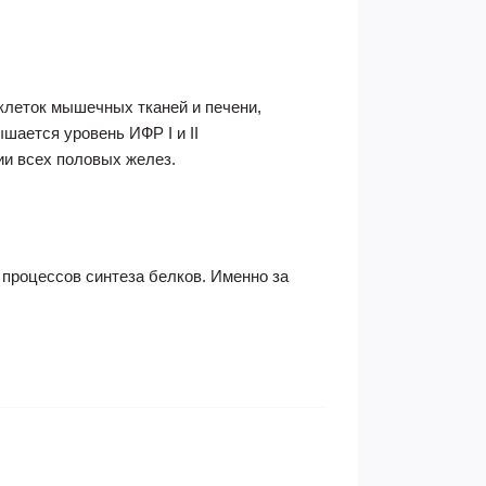
клеток мышечных тканей и печени,
шается уровень ИФР I и II
ии всех половых желез.
е процессов синтеза белков. Именно за