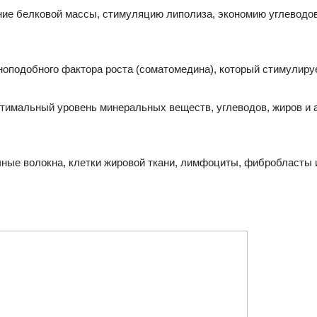
ние белковой массы, стимуляцию липолиза, экономию углеводов
иноподобного фактора роста (соматомедина), который стимулиру
птимальный уровень минеральных веществ, углеводов, жиров и
ные волокна, клетки жировой ткани, лимфоциты, фибробласты и