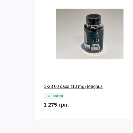
Scitec Nutrition Green Style (Грин Стайл)
black/green
В наличии
468 грн.