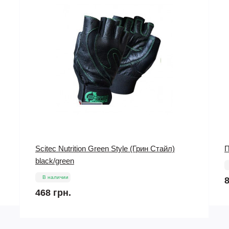
Пептид Gonadorelin (10 mg) PeptideSciences
V
Ш
В наличии
850 грн.
1