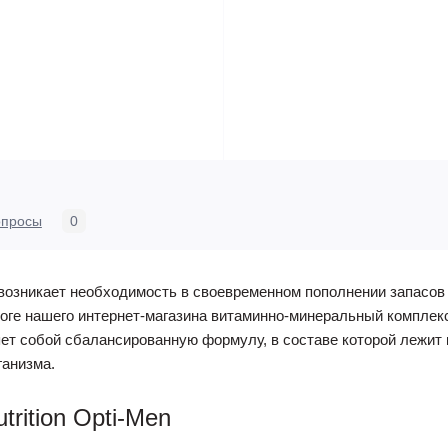
опросы
0
 возникает необходимость в своевременном пополнении запасо
ге нашего интернет-магазина витаминно-минеральный комплекс O
т собой сбалансированную формулу, в составе которой лежит 
ганизма.
rition Opti-Men