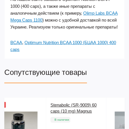
1000 (400 caps), а также иные препараты с
аналогичным действием (к примеру,
Olimp Labs BCAA
Mega Caps 1100
) можно с удобной доставкой по всей
Украине. Реализуем только оригинальные препараты!
BCAA
,
Optimum Nutrition BCAA 1000 (БЦАА 1000) 400
caps
Сопутствующие товары
60
Пептид Oxytocin (10 mg)
PeptideSciences
В наличии