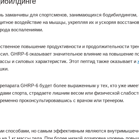
ибилдинге
ь заманчивы для спортсменов, занимающихся бодибилдингом, а
щитное воздействие на мышцы, укрепляя их и ускоряя восстано
 рода воспалениями.
ственное повышение продуктивности и продолжительности трен
сил. GHRP-6 оказывает значительное влияние на повышение по
ссы и силовых характеристик. Этот пептид также оказывает и
шки.
репарата GHRP-6 будет более выраженным у тех, кто уже имее
дами спорта, страдаете лишним весом или физической слабость
временно проконсультировавшись с врачом или тренером.
и способами, но самым эффективным являются внутримышечн
а на 1 кг массы тела. При более низкой дозировке уровень пов