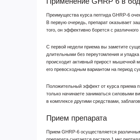
Применение GHRP 6 в бод
Преимущества курса пептида GHRP-6 очен
В первую очередь, препарат оказывает за
того, он эффективно борется с различного
С первой недели приема вы заметите суще
длительными без переутомления и упадка 
происходит активный прирост мышечной ма
его превосходным вариантом на период су
Положительный эффект от курса приема п
только начинаете заниматься силовыми ви
в комплексе другими средствами, заблаго
Прием препарата
Прием GHRP-6 осуществляется различным
препарата считается раствор 1 мкг пептид