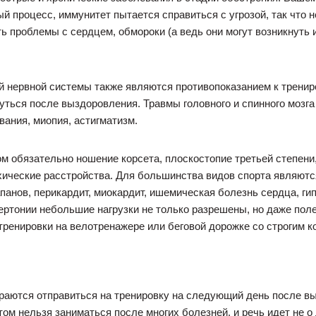
 процесс, иммунитет пытается справиться с угрозой, так что не
 проблемы с сердцем, обмороки (а ведь они могут возникнуть и
й нервной системы также являются противопоказанием к трениро
уться после выздоровления. Травмы головного и спинного мозг
ания, миопия, астигматизм.
ром обязательно ношение корсета, плоскостопие третьей степен
хические расстройства. Для большинства видов спорта являютс
панов, перикардит, миокардит, ишемическая болезнь сердца, ги
ертонии небольшие нагрузки не только разрешены, но даже пол
ренировки на велотренажере или беговой дорожке со строгим к
раются отправиться на тренировку на следующий день после вы
ом нельзя заниматься после многих болезней, и речь идет не о 