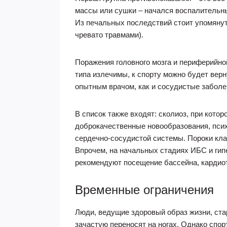
массы или сушки – начался воспалительный
Из печальных последствий стоит упомянуть
чревато травмами).
Поражения головного мозга и периферийно
типа излечимы, к спорту можно будет верн
опытным врачом, как и сосудистые заболев
В список также входят: сколиоз, при кото
доброкачественные новообразования, пси
сердечно-сосудистой системы. Пороки кла
Впрочем, на начальных стадиях ИБС и гип
рекомендуют посещение бассейна, кардиот
Временные ограничения
Люди, ведущие здоровый образ жизни, ста
зачастую переносят на ногах. Однако спорт