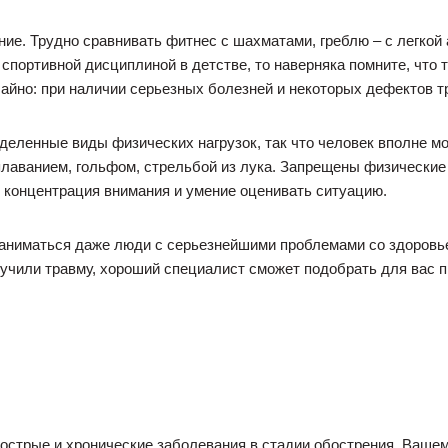
ие. Трудно сравнивать фитнес с шахматами, греблю – с легкой 
спортивной дисциплиной в детстве, то наверняка помните, что
чайно: при наличии серьезных болезней и некоторых дефектов 
еленные виды физических нагрузок, так что человек вполне мож
плаванием, гольфом, стрельбой из лука. Запрещены физические
 концентрация внимания и умение оценивать ситуацию.
 заниматься даже люди с серьезнейшими проблемами со здоровь
лучили травму, хороший специалист сможет подобрать для вас п
е острые и хронические заболевания в стадии обострения. Ваш