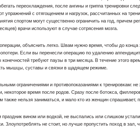
бегать переохлаждения, после ангины и гриппа тренировки след
от упражнений с отягощением и нагрузок, рассчитанных на трен
анятия спортом могут существенно ограничить на год, причем р
есяцев) врачи используют в случае сотрясения мозга.
перации, объяснить легко. Швам нужно время, чтобы до конца 
вопотери. Если вы перенесли операцию по удалению аппендицит
 конечностей требуют паузы в три месяца. В течение этого вр
ать мышцы, суставы и связки в щадящем режиме.
ьными ограничениями и противопоказаниями к тренировкам: не
, некоторое время после родов. Сразу после ботокса, филлеров
м также нельзя заниматься, и мало кто из женщин спрашивает, п
 праздник вином или водкой, не выспались или слишком устали 
. Злоупотреблять не стоит, но лучше пропустить поход в зал, 