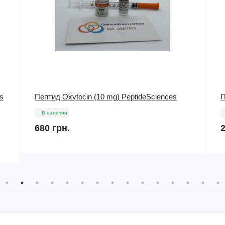
Пептид GHRP 6 (5 mg) PeptideSciences
П
В наличии
255 грн.
1