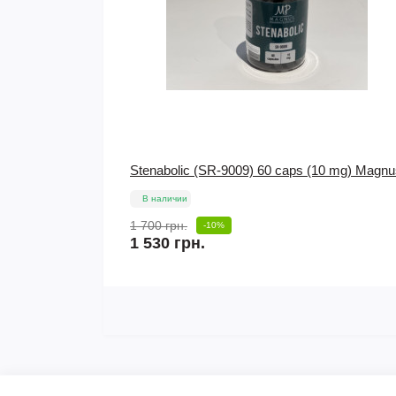
0 mg) Magnus
Пептид Oxytocin (10 mg) PeptideSciences
В наличии
680 грн.