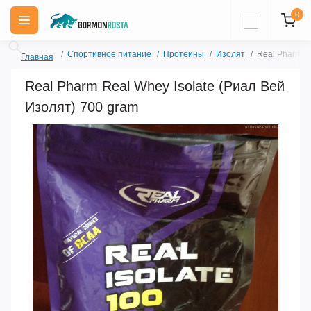
0
Спортивное питание
Протеины
Изолят
Real Pharm R
Главная
Real Pharm Real Whey Isolate (Риал Вей
Изолят) 700 gram