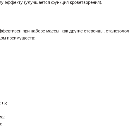
му эффекту (улучшается функция кроветворения).
эффективен при наборе массы, как другие стероиды, станозоло
дом преимуществ:
сть;
ма;
к;