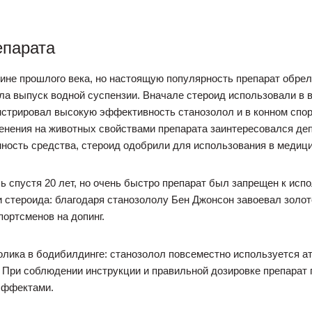
епарата
ине прошлого века, но настоящую популярность препарат обрел т
ладила выпуск водной суспензии. Вначале стероид использовали 
нстрировал высокую эффективность станозолол и в конном спор
енения на животных свойствами препарата заинтересовался де
ность средства, стероид одобрили для использования в медици
ь спустя 20 лет, но очень быстро препарат был запрещен к ис
и стероида: благодаря станозололу Бен Джонсон завоевал золот
портсменов на допинг.
олика в бодибилдинге: станозолол повсеместно используется 
. При соблюдении инструкции и правильной дозировке препарат
эффектами.