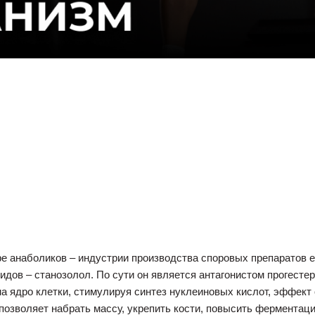
ре анаболиков – индустрии производства споровых препаратов 
дов – станозолол. По сути он является антагонистом прогесте
а ядро клетки, стимулируя синтез нуклеиновых кислот, эффект 
позволяет набрать массу, укрепить кости, повысить ферментац