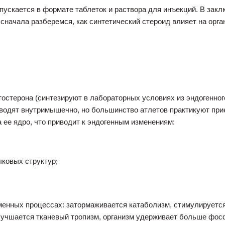
ускается в формате таблеток и раствора для инъекций. В закл
 сначала разберемся, как синтетический стероид влияет на орга
тостерона (синтезируют в лабораторных условиях из эндогенног
вводят внутримышечно, но большинство атлетов практикуют при
а ее ядро, что приводит к эндогенным изменениям:
лковых структур;
менных процессах: затормаживается катаболизм, стимулируется
учшается тканевый тропизм, организм удерживает больше фосф