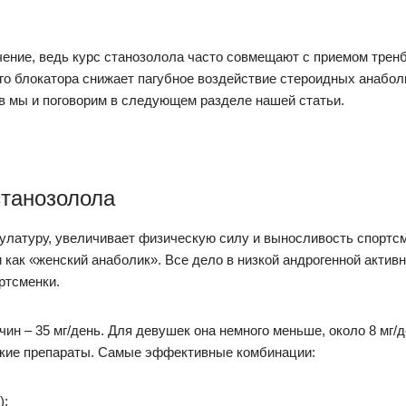
ение, ведь курс станозолола часто совмещают с приемом тренб
го блокатора снижает пагубное воздействие стероидных анабол
в мы и поговорим в следующем разделе нашей статьи.
станозолола
улатуру, увеличивает физическую силу и выносливость спортсм
как «женский анаболик». Все дело в низкой андрогенной активн
ртсменки.
н – 35 мг/день. Для девушек она немного меньше, около 8 мг/д
ские препараты. Самые эффективные комбинации:
);