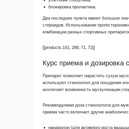
блокировка пролактина.
Два последних пункта имеют большое знач
стероидов. Использование прогестероново
комбинации разных спортивных препарато
[[products.101, 288, 71, 72]]
Курс приема и дозировка 
Препарат позволяет нарастить сухую муск
используют станозолол для похудения или 
исключает возможность мускулизации спо
Рекомендуемая доза станозолола для мужчи
приема часто включает другие анаболиче
нандролон (для активного роста мышцы