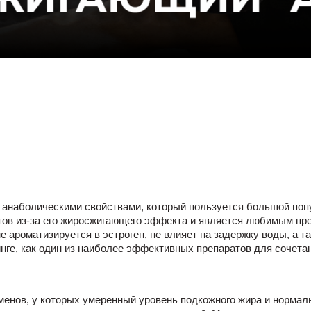
и анаболическими свойствами, который пользуется большой поп
тов из-за его жиросжигающего эффекта и является любимым пр
не ароматизируется в эстроген, не влияет на задержку воды, а 
ге, как один из наиболее эффективных препаратов для сочетан
менов, у которых умеренный уровень подкожного жира и нормал