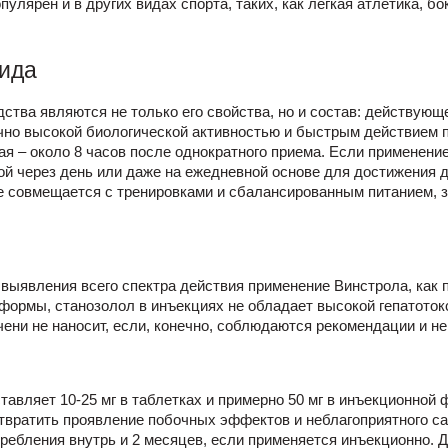
улярен и в других видах спорта, таких, как легкая атлетика, б
ида
ства являются не только его свойства, но и состав: действующе
чно высокой биологической активностью и быстрым действием 
я – около 8 часов после однократного приема. Если применение
ой через день или даже на ежедневной основе для достижения
е совмещается с тренировками и сбалансированным питанием, 
выявления всего спектра действия применение Винстрола, как п
 формы, станозолол в инъекциях не обладает высокой гепатоток
ени не наносит, если, конечно, соблюдаются рекомендации и н
тавляет 10-25 мг в таблетках и примерно 50 мг в инъекционной
твратить проявление побочных эффектов и неблагоприятного с
ребления внутрь и 2 месяцев, если применяется инъекционно. 