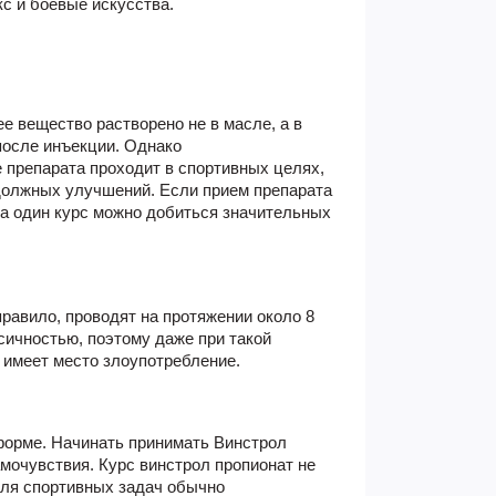
окс и боевые искусства.
е вещество растворено не в масле, а в
после инъекции. Однако
 препарата проходит в спортивных целях,
 должных улучшений. Если прием препарата
за один курс можно добиться значительных
равило, проводят на протяжении около 8
сичностью, поэтому даже при такой
е имеет место злоупотребление.
 форме. Начинать принимать Винстрол
амочувствия.
Курс винстрол пропионат
не
Для спортивных задач обычно