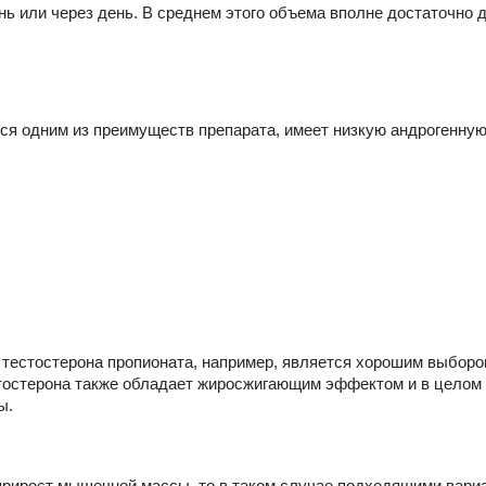
нь или через день. В среднем этого объема вполне достаточно 
ся одним из преимуществ препарата, имеет низкую андрогенную 
 тестостерона пропионата, например, является хорошим выборо
тостерона также обладает жиросжигающим эффектом и в целом 
ы.
рирост мышечной массы, то в таком случае подходящими вари