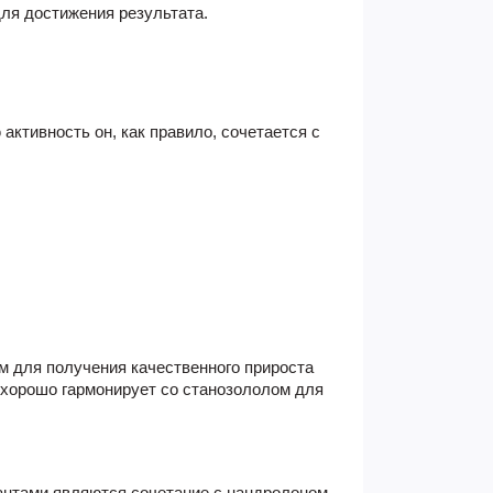
для достижения результата.
активность он, как правило, сочетается с
м для получения качественного прироста
хорошо гармонирует со станозололом для
антами являются сочетание с нандролоном