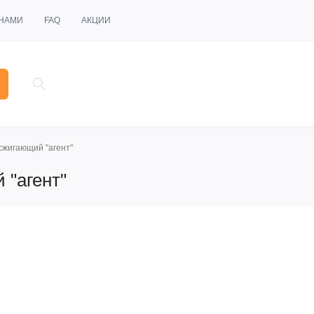
 НАМИ
FAQ
АКЦИИ
сжигающий "агент"
 "агент"