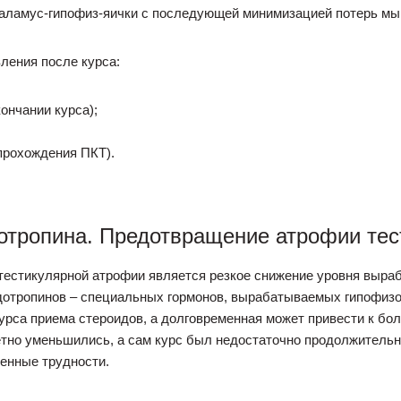
таламус-гипофиз-яички с последующей минимизацией потерь м
ления после курса:
кончании курса);
прохождения ПКТ).
отропина. Предотвращение атрофии тес
тестикулярной атрофии является резкое снижение уровня вырабо
адотропинов – специальных гормонов, вырабатываемых гипофиз
урса приема стероидов, а долговременная может привести к бо
етно уменьшились, а сам курс был недостаточно продолжительн
енные трудности.