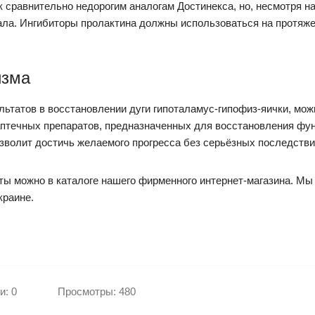
к сравнительно недорогим аналогам Достинекса, но, несмотря н
нала. Ингибиторы пролактина должны использоваться на протяже
изма
ьтатов в восстановлении дуги гипоталамус-гипофиз-яички, мож
птечных препаратов, предназначенных для восстановления фун
озволит достичь желаемого прогресса без серьёзных последстви
ы можно в каталоге нашего фирменного интернет-магазина. Мы
краине.
и: 0
Просмотры: 480