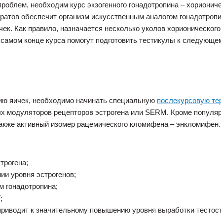
роблем, необходим курс экзогенного гонадотропина – хориониче
ратов обеспечит организм искусственным аналогом гонадотроп
ичек. Как правило, назначается несколько уколов хорионическо
 самом конце курса помогут подготовить тестикулы к следующем
фию яичек, необходимо начинать специальную
послекурсовую те
ых модуляторов рецепторов эстрогена или SERM. Кроме популяр
также активный изомер рацемического кломифена – энкломифен.
трогена;
ии уровня эстрогенов;
м гонадотропина;
;
приводит к значительному повышению уровня выработки тесто