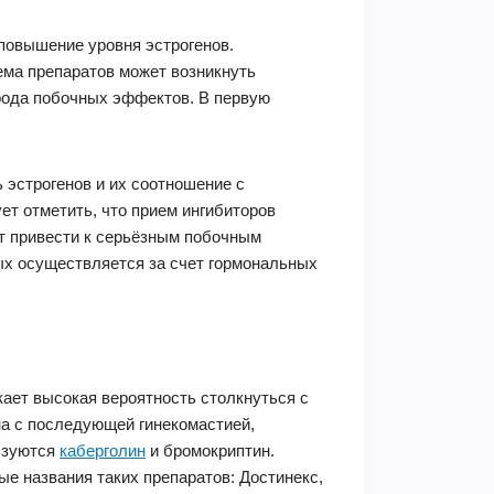
 повышение уровня эстрогенов.
ема препаратов может возникнуть
 рода побочных эффектов. В первую
 эстрогенов и их соотношение с
ет отметить, что прием ингибиторов
ет привести к серьёзным побочным
ых осуществляется за счет гормональных
кает высокая вероятность столкнуться с
а с последующей гинекомастией,
льзуются
каберголин
и бромокриптин.
е названия таких препаратов: Достинекс,