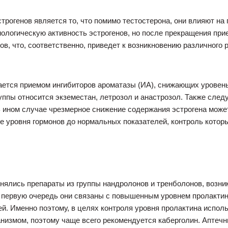
рогенов является то, что помимо тестостерона, они влияют на
логическую активность эстрогенов, но после прекращения при
ов, что, соответственно, приведет к возникновению различного
шается приемом ингибиторов ароматазы (ИА), снижающих уровень
уппы относится экземестан, летрозол и анастрозол. Также следу
В ином случае чрезмерное снижение содержания эстрогена мож
 уровня гормонов до нормальных показателей, контроль котор
нялись препараты из группы нандролонов и тренболонов, возни
 первую очередь они связаны с повышенным уровнем пролактин
й. Именно поэтому, в целях контроля уровня пролактина испо
низмом, поэтому чаще всего рекомендуется каберголин. Аптечны