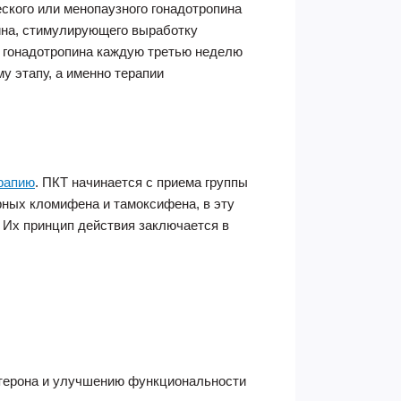
ского или менопаузного гонадотропина
ина, стимулирующего выработку
го гонадотропина каждую третью неделю
у этапу, а именно терапии
рапию
. ПКТ начинается с приема группы
ных кломифена и тамоксифена, в эту
 Их принцип действия заключается в
стерона и улучшению функциональности