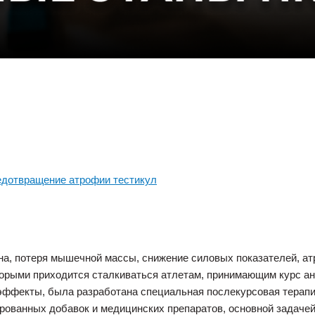
едотвращение атрофии тестикул
на, потеря мышечной массы, снижение силовых показателей, ат
торыми приходится сталкиваться атлетам, принимающим курс ан
эффекты, была разработана специальная послекурсовая терапия
рованных добавок и медицинских препаратов, основной задачей